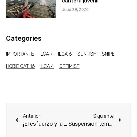
cantera juvenil
Julio 29, 2026
Categories
IMPORTANTE
ILCA 7
ILCA 6
SUNFISH
SNIPE
HOBIE CAT 16
ILCA 4
OPTIMIST
Anterior
Siguiente
¡El esfuerzo y la dedicación continúan!
Suspensión temporal de entrenamientos del 16 al 21 de julio de 2026