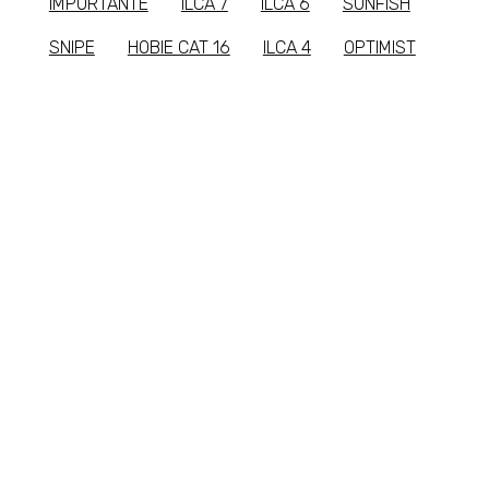
IMPORTANTE
ILCA 7
ILCA 6
SUNFISH
SNIPE
HOBIE CAT 16
ILCA 4
OPTIMIST