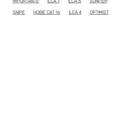
IMPORTANTE
ILCA 7
ILCA 6
SUNFISH
SNIPE
HOBIE CAT 16
ILCA 4
OPTIMIST