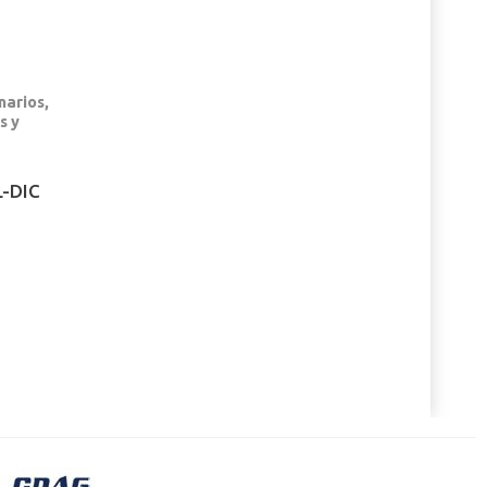
narios,
s y
L-DIC