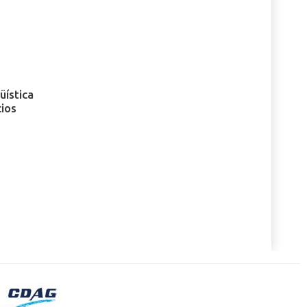
üística
cios