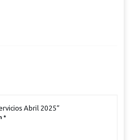
ervicios Abril 2025”
on
*