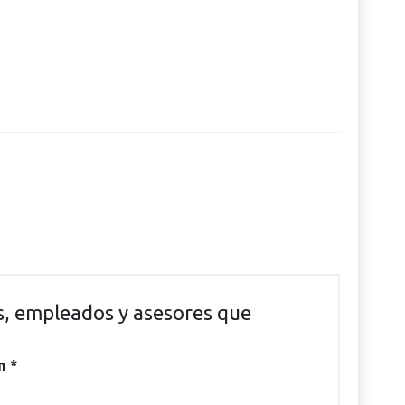
os, empleados y asesores que
on
*